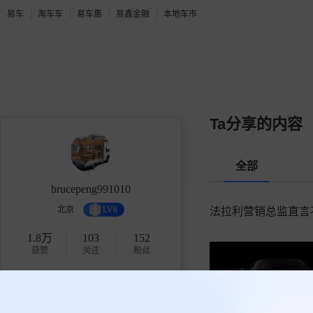
易车
淘车车
易车惠
易鑫金融
本地车市
Ta分享的内容
全部
brucepeng991010
北京
LV6
法拉利营销总监直言
1.8万
103
152
获赞
关注
粉丝
关注