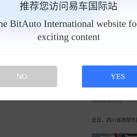
推荐您访问易车国际站
发私信
2026
brucepeng991010
the BitAuto International website f
exciting content
现在的海豹08采用
买新车 上易车
认证顾问微信聊 放心比价不吃亏
扫码下载易车APP
NO
YES
2026
brucepeng991010
近日，四川省德阳市