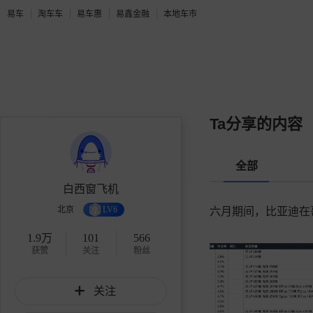
易车
淘车车
易车惠
易鑫金融
本地车市
Ta分享的内容
全部
白西窗飞机
北京
LV6
六月期间，比亚迪在哥
1.9万
101
566
获赞
关注
粉丝
关注