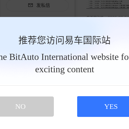
发私信
2026-08-04
白西窗飞机
为什么跑车的声音都那
推荐您访问易车国际站
the BitAuto International website f
买新车 上易车
exciting content
认证顾问微信聊 放心比价不吃亏
扫码下载易车APP
NO
YES