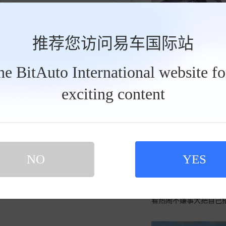
发私信
推荐您访问易车国际站
the BitAuto International website f
exciting content
欢欣的八角莲1505
2026
买新车 上易车
认证顾问微信聊 放心比价不吃亏
扫码下载易车APP
NO
YES
看热闹不嫌事大把自己