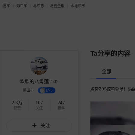
易车
淘车车
易车惠
易鑫金融
本地车市
Ta分享的内容
全部
欢欣的八角莲1505
腾势Z9S惊艳登场！满
莆田市
LV6
2.3万
107
247
获赞
关注
粉丝
关注