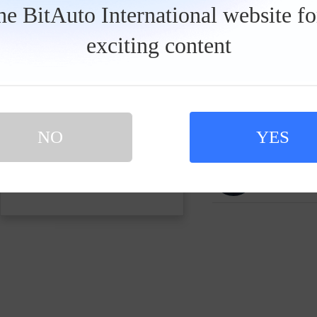
发私信
the BitAuto International website f
exciting content
智在出行
37060人关注
说车吧大
346853人关
NO
YES
买新车 上易车
认证顾问微信聊 放心比价不吃亏
扫码下载易车APP
青鸟云
23人关注