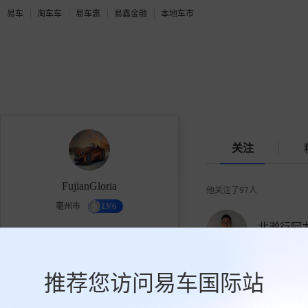
易车
淘车车
易车惠
易鑫金融
本地车市
关注
FujianGloria
他关注了
97
人
亳州市
LV6
北瀚行阿
1.9万
97
203
254878人关
获赞
关注
粉丝
推荐您访问易车国际站
关注
声浪片场
109641人关