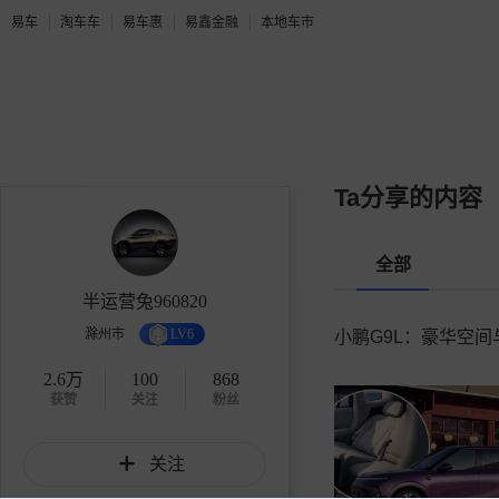
易车
淘车车
易车惠
易鑫金融
本地车市
Ta分享的内容
全部
半运营兔960820
滁州市
LV6
小鹏G9L：豪华空
2.6万
100
868
获赞
关注
粉丝
关注