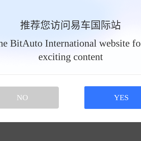
发私信
2026-
半运营兔960820
推荐您访问易车国际站
普拉多前后杠怎么选？
the BitAuto International website f
exciting content
买新车 上易车
认证顾问微信聊 放心比价不吃亏
扫码下载易车APP
NO
YES