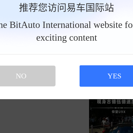
新一代理想L6发布
推荐您访问易车国际站
发私信
the BitAuto International website f
exciting content
买新车 上易车
2026-0
冬雪院子醒来团
认证顾问微信聊 放心比价不吃亏
扫码下载易车APP
NO
YES
仰望U9X现身古德伍德..