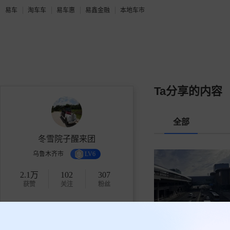
易车
淘车车
易车惠
易鑫金融
本地车市
Ta分享的内容
全部
冬雪院子醒来团
乌鲁木齐市
LV6
2.1万
102
307
获赞
关注
粉丝
关注