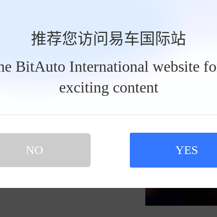
发私信
202
megankong030809
推荐您访问易车国际站
纯电GLC太全面了
the BitAuto International website f
exciting content
买新车 上易车
认证顾问微信聊 放心比价不吃亏
扫码下载易车APP
NO
YES