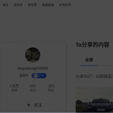
易车
淘车车
易车惠
易鑫金融
本地车市
Ta分享的内容
全部
megankong030809
渭南市
LV6
小米SU7：以科技实
1.8万
102
293
获赞
关注
粉丝
关注