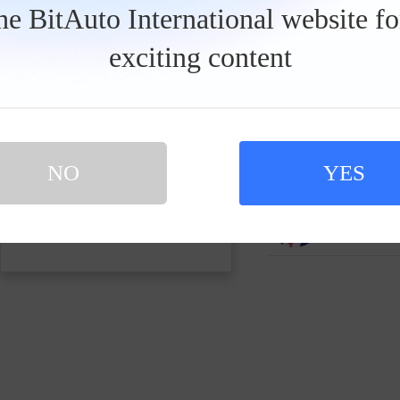
发私信
the BitAuto International website f
exciting content
坚定的甜甜
0人关注
车手37224
0人关注
NO
YES
买新车 上易车
认证顾问微信聊 放心比价不吃亏
扫码下载易车APP
慷慨的连翘
0人关注