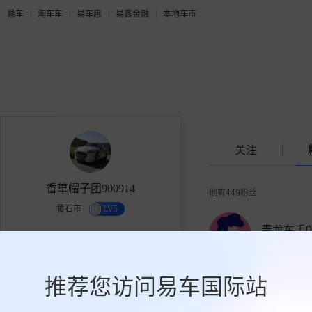
易车
淘车车
易车惠
易鑫金融
本地车市
关注
香草帽子团900914
他有
449
粉丝
黄石市
LV5
青龙车手01
2.4万
100
449
1人关注
获赞
关注
粉丝
推荐您访问易车国际站
关注
凄凄切切
0人关注