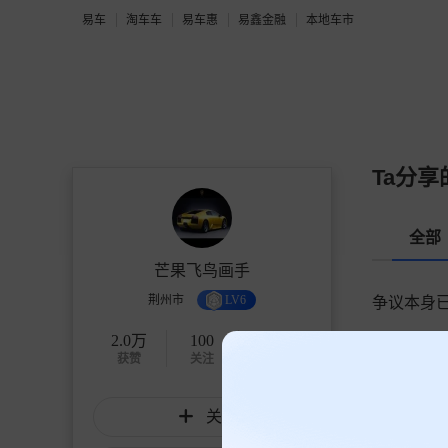
易车
淘车车
易车惠
易鑫金融
本地车市
Ta分享
全部
芒果飞鸟画手
荆州市
LV6
争议本身已
2.0万
100
346
获赞
关注
粉丝
关注