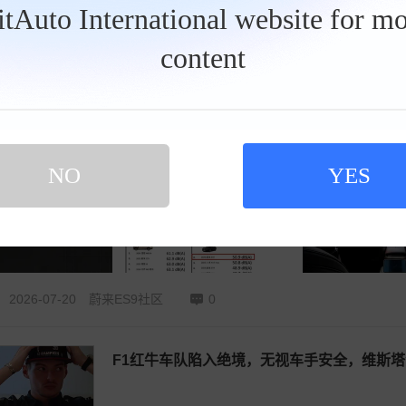
BitAuto International website for mo
content
2026-08-01
汽车杂谈社区
23
环，蔚来ES9的豪华静谧藏在NVH里 看了蔚来ES9NVH最新
NO
YES
2026-07-20
蔚来ES9社区
0
F1红牛车队陷入绝境，无视车手安全，维斯