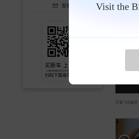
Visit the 
发私信
芒果飞鸟画手
三层降噪闭
买新车 上易车
认证顾问微信聊 放心比价不吃亏
扫码下载易车APP
芒果飞鸟画手