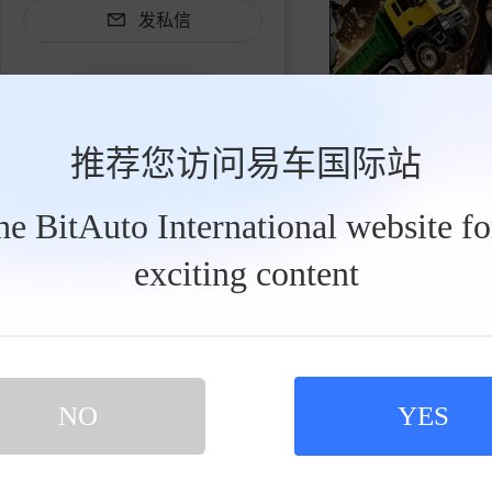
发私信
推荐您访问易车国际站
cocoabby
2026-08-07
the BitAuto International website f
买新车 上易车
认证顾问微信聊 放心比价不吃亏
exciting content
扫码下载易车APP
全新深蓝S05已正
NO
YES