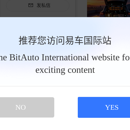
发私信
推荐您访问易车国际站
the BitAuto International website f
caoChangsha
2026-07
买新车 上易车
exciting content
认证顾问微信聊 放心比价不吃亏
扫码下载易车APP
大众途观L ePro
NO
YES