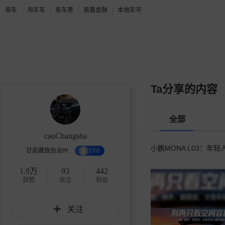
易车
淘车车
易车惠
易鑫金融
本地车市
Ta分享的内容
全部
caoChangsha
小鹏MONA L03：年
甘南藏族自治州
LV6
1.9万
93
442
获赞
关注
粉丝
关注