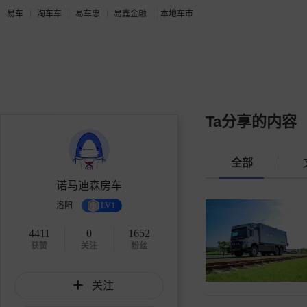
易车
淘车车
易车惠
易鑫金融
本地车市
Ta分享的内容
全部
诺马迪森房车
洛阳
LV1
4411
0
1652
获赞
关注
粉丝
关注