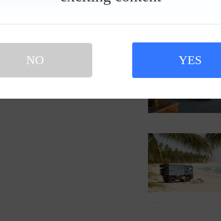
NO
YES