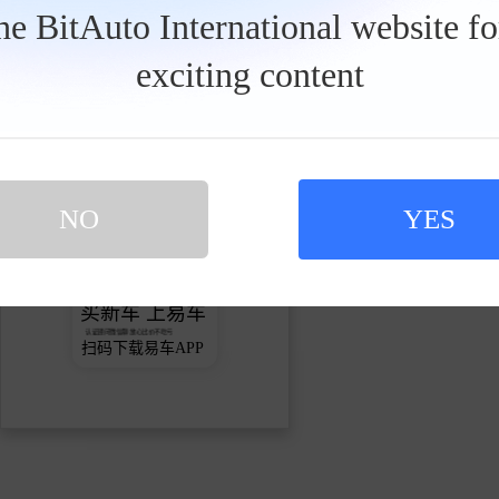
the BitAuto International website f
关注
exciting content
发私信
2026-06
BigDrive
NO
YES
买新车 上易车
认证顾问微信聊 放心比价不吃亏
扫码下载易车APP