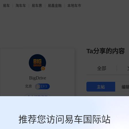
易车
淘车车
易车惠
易鑫金融
本地车市
Ta分享的内容
全部
BigDrive
北京
LV3
主帖
编
个人机构作者
玉兰花开，追光向上
让所有的观点，都切合实际。
推荐您访问易车国际站
15.7万
0
10.3万
获赞
关注
粉丝