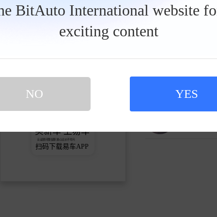
the BitAuto International website f
关注
exciting content
jinanming
发私信
3人关注
北星玩家
0人关注
NO
YES
星星枕头
0人关注
买新车 上易车
认证顾问微信聊 放心比价不吃亏
扫码下载易车APP