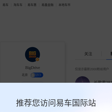
易车
淘车车
易车惠
易鑫金融
本地车市
关注
BigDrive
仅显示最新2000粉丝用户
北京
LV3
长歌君281
个人机构作者
0人关注
让所有的观点，都切合实际。
推荐您访问易车国际站
16.1万
0
10.5万
guiyangx
获赞
关注
粉丝
8人关注