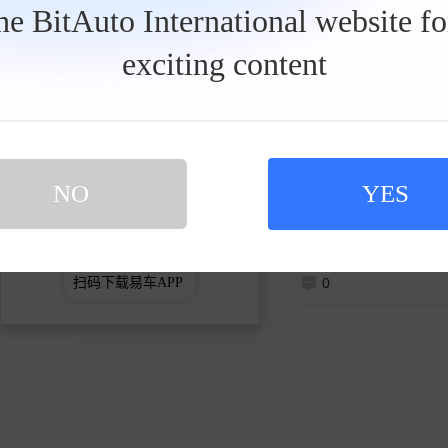
【购车经历】 购买前期也
关注
the BitAuto International website f
一场对豪华与性能及舒
内饰配置所吸引。销售
exciting content
发私信
满意】 最满意的部分无
运动风格红色座椅也是一
NO
YES
买新车 上易车
认证顾问微信聊 放心比价不吃亏
扫码下载易车APP
0