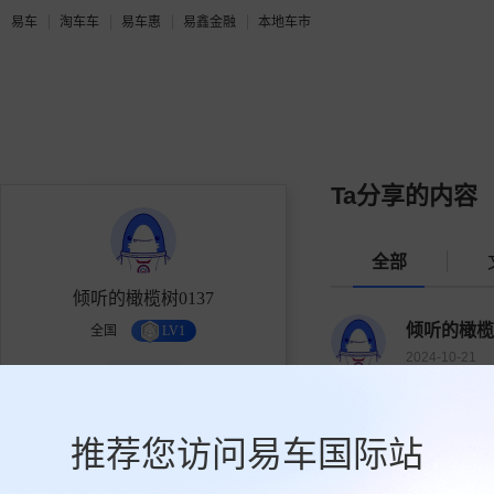
易车
淘车车
易车惠
易鑫金融
本地车市
Ta分享的内容
全部
倾听的橄榄树0137
倾听的橄榄树
全国
LV1
2024-10-21
奥迪
奥迪A7L黑武士
14
0
0
获赞
关注
粉丝
推荐您访问易车国际站