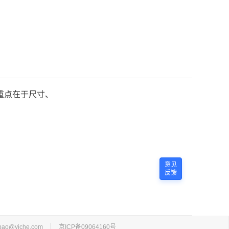
重点在于尺寸、
意见
反馈
bao@yiche.com
京ICP备09064160号