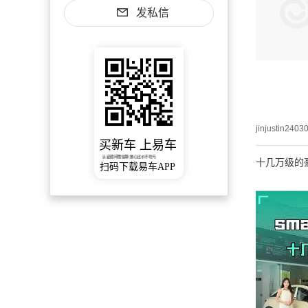
发私信
jinjustin2403
买新车 上易车
认证顾问微信聊 放心比价不吃亏
十几万级的豪
扫码下载易车APP