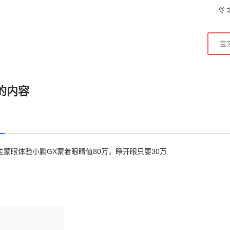
的内容
主蒙眼体验小鹏GX蒙着眼睛值80万，睁开眼只要30万