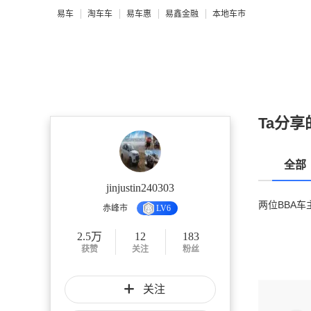
易车
淘车车
易车惠
易鑫金融
本地车市
Ta分享
全部
jinjustin240303
两位BBA车
赤峰市
LV6
2.5万
12
183
获赞
关注
粉丝
关注