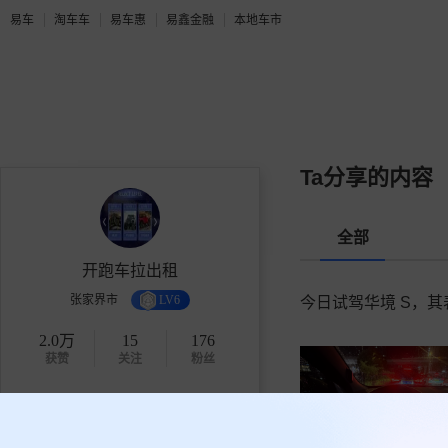
易车
淘车车
易车惠
易鑫金融
本地车市
Ta分享的内容
全部
开跑车拉出租
张家界市
LV6
今日试驾华境 S，其
2.0万
15
176
获赞
关注
粉丝
关注