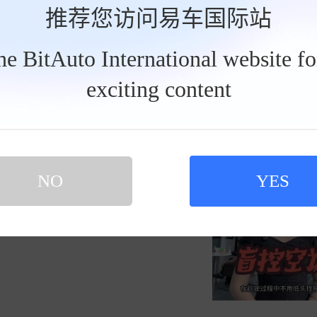
推荐您访问易车国际站
发私信
2026-07-
开跑车拉出租
the BitAuto International website f
exciting content
比亚迪三指盲控空调
买新车 上易车
认证顾问微信聊 放心比价不吃亏
扫码下载易车APP
NO
YES