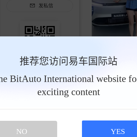
发私信
清风海鸥
2026-07-23
推荐您访问易车国际站
买新车 上易车
认证顾问微信聊 放心比价不吃亏
期待上市价格，会不会
扫码下载易车APP
the BitAuto International website f
exciting content
NO
YES