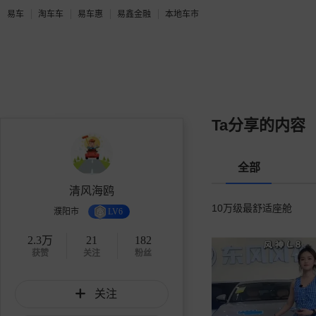
易车
淘车车
易车惠
易鑫金融
本地车市
Ta分享的内容
全部
清风海鸥
10万级最舒适座舱
濮阳市
LV6
2.3万
21
182
获赞
关注
粉丝
关注