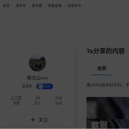
易车
淘车车
易车惠
易鑫金融
本地车市
Ta分享的内容
全部
暖流云love
佛沙350起步抖不抖，
宜昌市
LV6
2.3万
19
318
获赞
关注
粉丝
关注