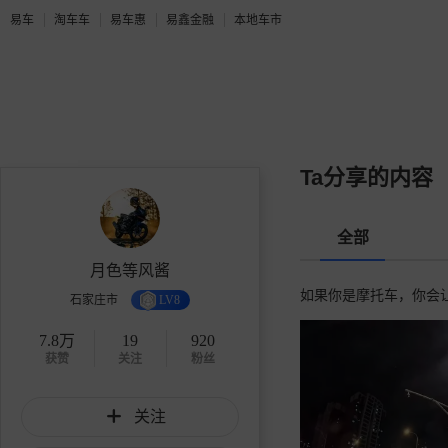
易车
淘车车
易车惠
易鑫金融
本地车市
Ta分享的内容
全部
月色等风酱
如果你是摩托车，你会
石家庄市
LV8
7.8万
19
920
获赞
关注
粉丝
关注