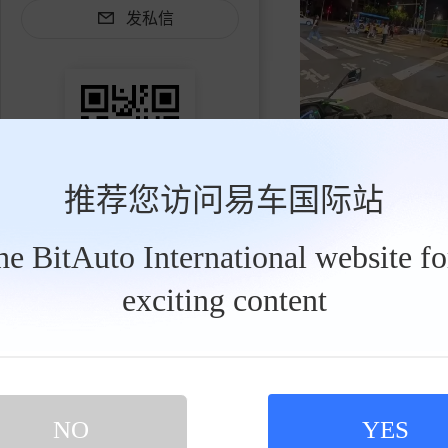
发私信
月色等风酱
2026-08-06
推荐您访问易车国际站
买新车 上易车
认证顾问微信聊 放心比价不吃亏
限量版超跑 ，全球限量跑
扫码下载易车APP
the BitAuto International website f
exciting content
NO
YES