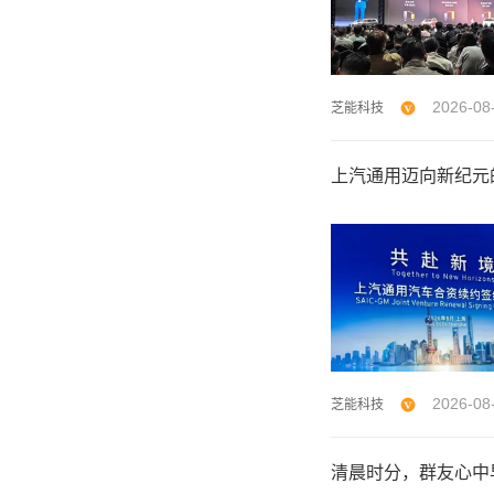
2026-08
芝能科技
上汽通用迈向新纪元
2026-08
芝能科技
清晨时分，群友心中