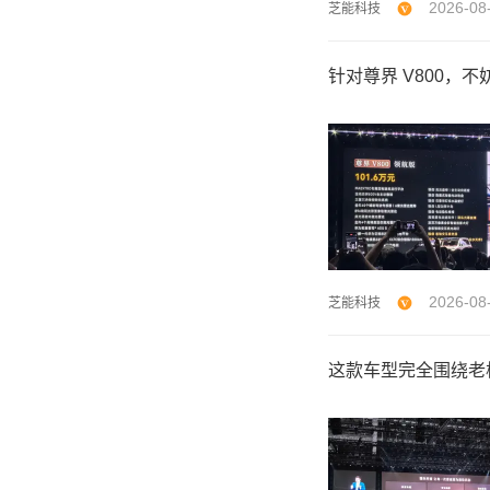
2026-08
芝能科技
针对尊界 V800
2026-08
芝能科技
这款车型完全围绕老