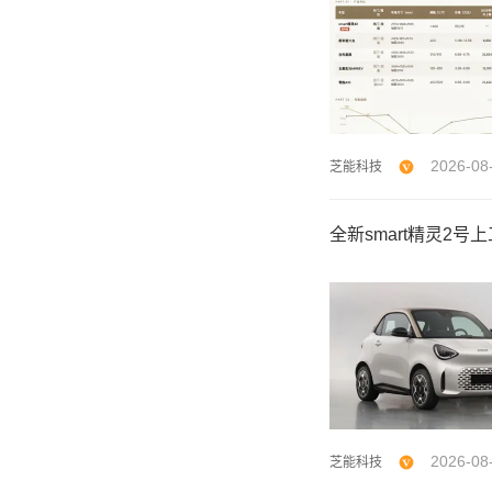
2026-08
芝能科技
全新smart精灵2
2026-08
芝能科技