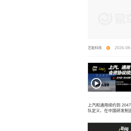
2026-08
芝能科技
上汽和通用续约到 20
队定义、在中国研发制