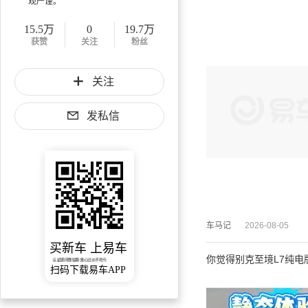
观严谨。
15.5万
0
19.7万
获赞
关注
粉丝
关注
发私信
车马记
2026-08-05
买新车 上易车
你觉得别克至境L7纯电
认证顾问微信聊 放心比价不吃亏
扫码下载易车APP