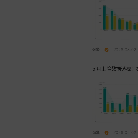
2026-08-02
燃擎
5 月上险数据透视：秦L
2026-08-02
燃擎