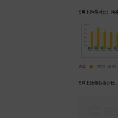
5月上险量对比：哈弗H
2026-08-05
燃擎
5月上险量数据对比：长