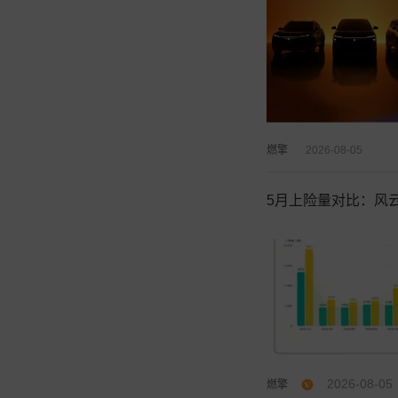
燃擎
2026-08-05
5月上险量对比：风云
2026-08-05
燃擎