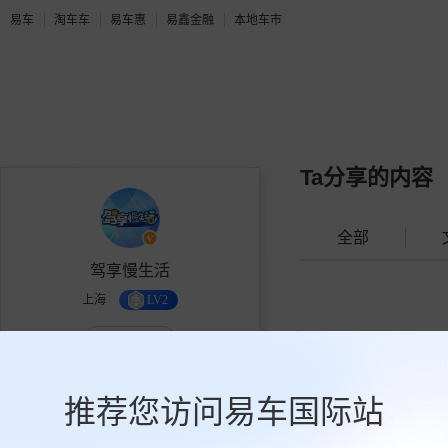
易车
淘车车
易车惠
易鑫金融
本地车市
Ta分享的内容
全部
驾享慢生活
上海
LV2
个人机构作者
关注《驾享慢生活》，了解原创
汽车资讯
推荐您访问易车国际站
10.2万
4
2.0万