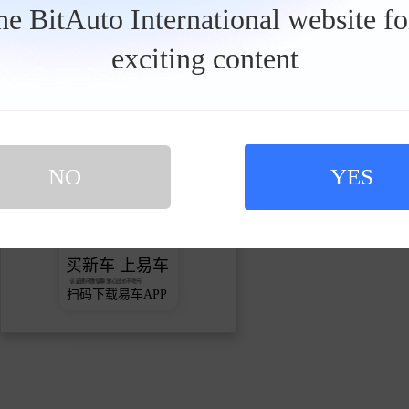
获赞
关注
粉丝
the BitAuto International website f
关注
exciting content
发私信
NO
YES
买新车 上易车
认证顾问微信聊 放心比价不吃亏
扫码下载易车APP