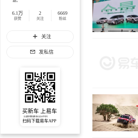
甜。
6.1万
2
6669
获赞
关注
粉丝
关注
发私信
买新车 上易车
认证顾问微信聊 放心比价不吃亏
扫码下载易车APP