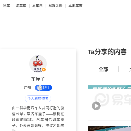
易车
淘车车
易车惠
易鑫金融
本地车市
Ta分享的内容
全部
车厘子
广州
LV1
个人机构作者
由一群华南汽车人共同打造的微
信公号，取名车厘子——樱桃在
岭南的昵称。汽车圈恰如车厘
子，外表高端光鲜，咬过才知酸