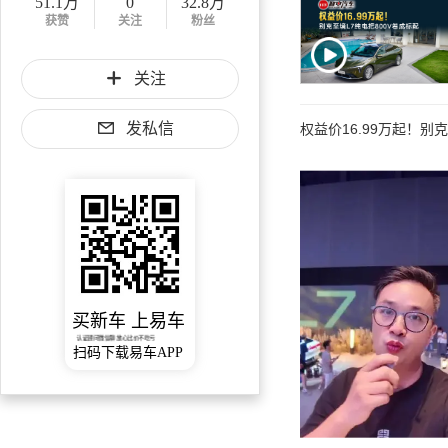
51.1万
0
32.8万
获赞
关注
粉丝
关注
发私信
权益价16.99万起！别
买新车 上易车
认证顾问微信聊 放心比价不吃亏
扫码下载易车APP