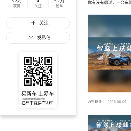
5.2万
4
5.7万
你有没有想过，一台车能
获赞
关注
粉丝
关注
发私信
买新车 上易车
认证顾问微信聊 放心比价不吃亏
汽扯扒谈
2026-08-06
扫码下载易车APP