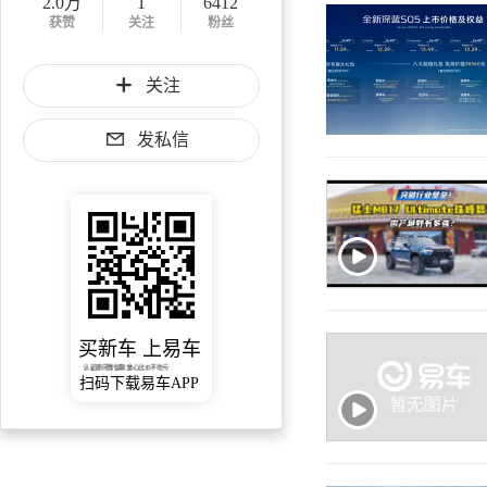
2.0万
1
6412
获赞
关注
粉丝
关注
发私信
买新车 上易车
认证顾问微信聊 放心比价不吃亏
扫码下载易车APP