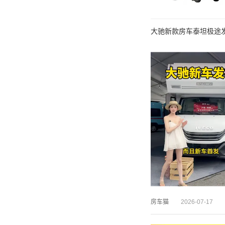
大驰新款房车泰坦极途发布
房车猫
2026-07-17