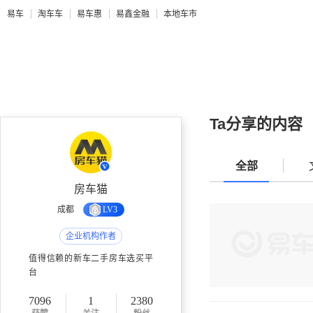
易车
淘车车
易车惠
易鑫金融
本地车市
Ta分享的内容
全部
房车猫
成都
LV3
企业机构作者
值得信赖的新车二手房车选买平
台
7096
1
2380