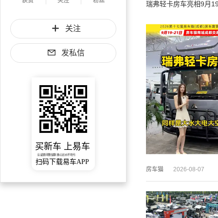
获赞
关注
粉丝
瑞弗轻卡房车亮相9月19
关注
发私信
买新车 上易车
认证顾问微信聊 放心比价不吃亏
扫码下载易车APP
房车猫
2026-08-07