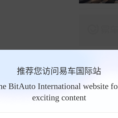
推荐您访问易车国际站
the BitAuto International website f
exciting content