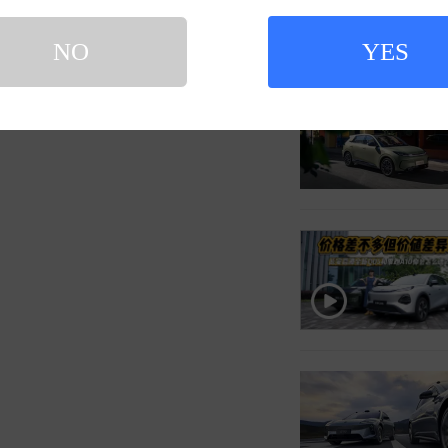
NO
YES