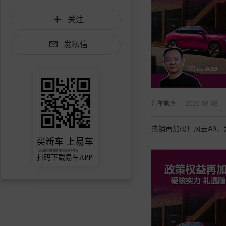
关注
发私信
汽车焦点
2026-08-08
热销再加码！风云A9
买新车 上易车
认证顾问微信聊 放心比价不吃亏
扫码下载易车APP