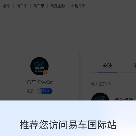
易车
淘车车
易车惠
易鑫金融
本地车市
关注
汽车点评Car
他关注了
2
人
北京
LV1
汽车点评
个人机构作者
60354人关注
知名KOL车叔领衔打造，让你成
为懂车帝!汽车领域新媒体代表，
推荐您访问易车国际站
分享汽车知识、购车秘籍、选购
技巧、行业新闻、热点事件。