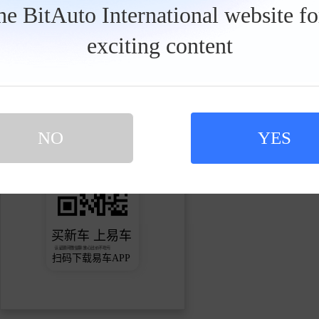
the BitAuto International website f
1.5万
2
383
获赞
关注
粉丝
exciting content
关注
发私信
NO
YES
买新车 上易车
认证顾问微信聊 放心比价不吃亏
扫码下载易车APP