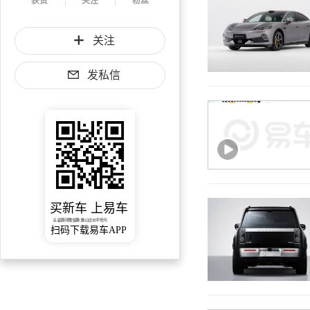
获赞
关注
粉丝
关注
发私信
买新车 上易车
认证顾问微信聊 放心比价不吃亏
扫码下载易车APP