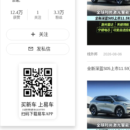
读端。
12.4万
1
3.3万
获赞
关注
粉丝
关注
发私信
线外邦
2026-08-06
全新深蓝S05上市11.
买新车 上易车
认证顾问微信聊 放心比价不吃亏
扫码下载易车APP