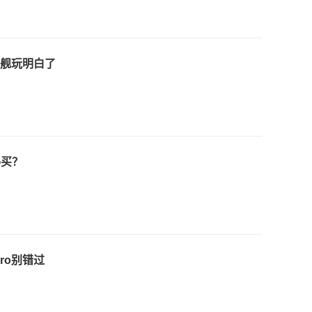
旗舰玩明白了
得买？
ro别错过