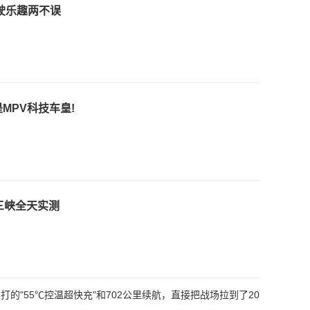
驶乐趣两不误
MPV科技车皇!
三峡全天实测
的"55℃控温超快充"和702公里续航，直接把战场拉到了20