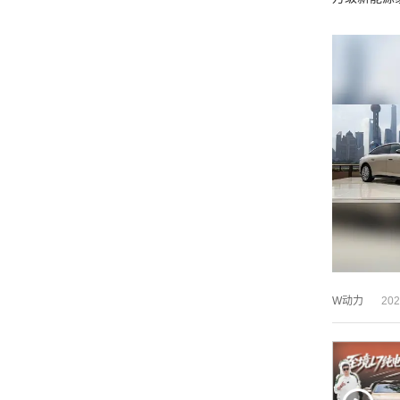
W动力
202