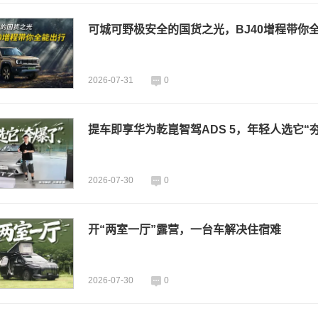
可城可野极安全的国货之光，BJ40增程带你
2026-07-31
0
提车即享华为乾崑智驾ADS 5，年轻人选它“
2026-07-30
0
开“两室一厅”露营，一台车解决住宿难
2026-07-30
0