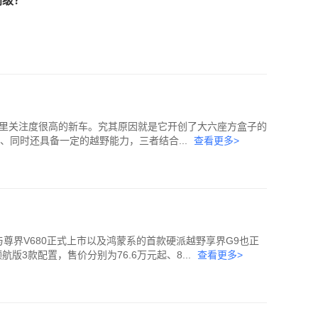
同级？
UV里关注度很高的新车。究其原因就是它开创了大六座方盒子的
、同时还具备一定的越野能力，三者结合...
查看更多>
与尊界V680正式上市以及鸿蒙系的首款硬派越野享界G9也正
版3款配置，售价分别为76.6万元起、8...
查看更多>