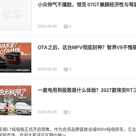
小众帅气不撞脸，领克 07GT兼顾经济性与驾
2026-08-06
0
OTA之后，这台MPV彻底封神？智界V9不愧是
2026-08-06
0
一度电用到极致是什么体验？2027款埃安RT
2026-08-05
2
境L7纯电版正式开启预售，作为合资品牌首款全域800V纯电轿车，它主打
家轿市场，欢迎大家评论区猜价格～