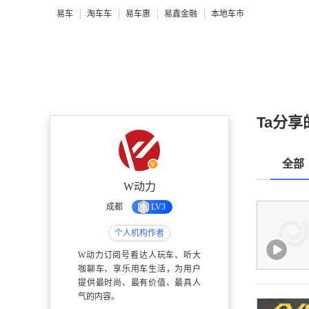
易车
淘车车
易车惠
易鑫金融
本地车市
Ta分享
全部
W动力
成都
LV3
个人机构作者
W动力订阅号看达人玩车、听大
咖聊车、享乐用车生活，为用户
提供最时尚、最有价值、最具人
气的内容。