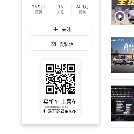
25.9万
15
24.9万
获赞
关注
粉丝
关注
发私信
买新车 上易车
认证顾问微信聊 放心比价不吃亏
扫码下载易车APP