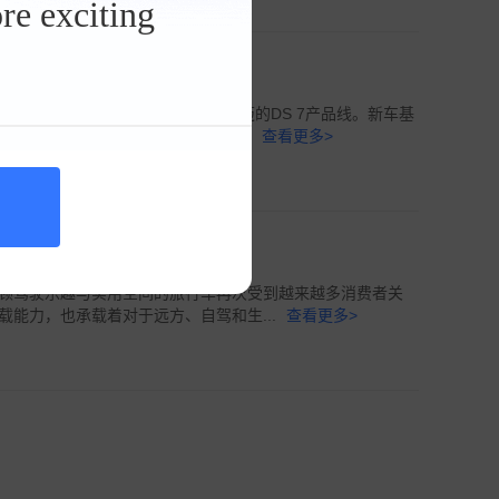
re exciting
 N°7 E-Tense未来将接替已经日渐老迈的DS 7产品线。新车基
台打造，萃取巴黎百年高定工坊手工匠造精...
查看更多>
顾驾驶乐趣与实用空间的旅行车再次受到越来越多消费者关
能力，也承载着对于远方、自驾和生...
查看更多>