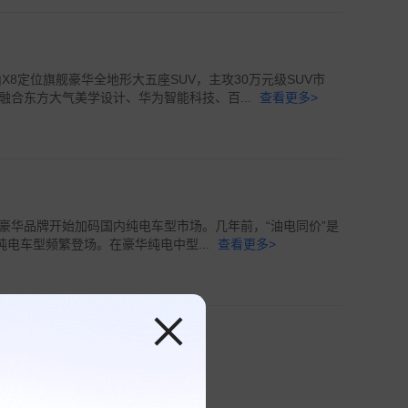
X8定位旗舰豪华全地形大五座SUV，主攻30万元级SUV市
合东方大气美学设计、华为智能科技、百...
查看更多>
豪华品牌开始加码国内纯电车型市场。几年前，“油电同价”是
纯电车型频繁登场。在豪华纯电中型...
查看更多>
界V800#上市#价格#车质网