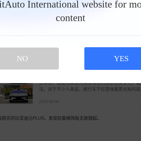
BitAuto International website for mo
content
法式轻奢 DS N°7 E-Tense纯电版新车图解
作为法系豪华品牌DS Automobiles的全新力作，DS
于Stellantis旗下全新的STLA Medium纯电平
2026-08-06
NO
YES
满足你的诗和远方 四款纯电中型旅行车推荐
近年来，随着消费者对用车场景的需求愈发多元，兼
注。对于不少人来说，旅行车不仅意味着更充裕的装载
2026-08-06
月底刚买的比亚迪元PLUS，发现前备厢饰板无故翘起。