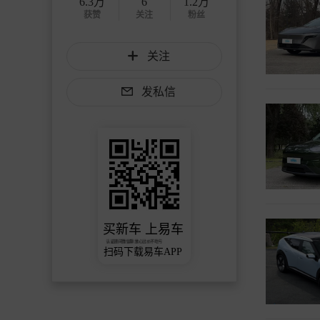
6.3万
6
1.2万
获赞
关注
粉丝
关注
发私信
买新车 上易车
认证顾问微信聊 放心比价不吃亏
扫码下载易车APP