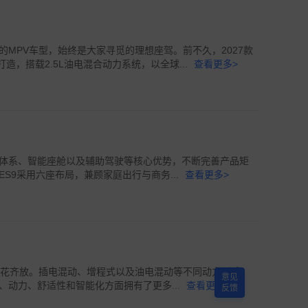
MPV车型，始终是大家寻觅的理想座驾。前不久，2027款
造，搭载2.5L油电混合动力系统，以全球...
查看更多>
体系、智能座舱以及辅助驾驶等核心优势，不断完善产品矩
S9采用六座布局，兼顾家庭出行与商务...
查看更多>
百花齐放。插电混动、增程式以及油电混动等不同动力形式，
意见
动力、舒适性和智能化方面拥有了更多...
查看更多>
反馈