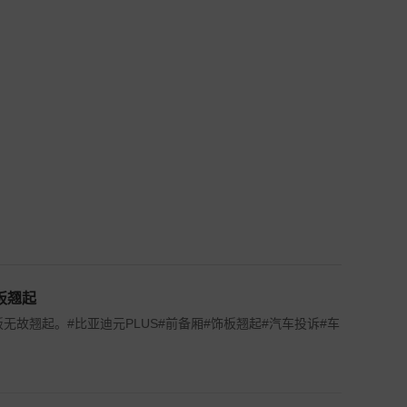
板翘起
板无故翘起。#比亚迪元PLUS#前备厢#饰板翘起#汽车投诉#车