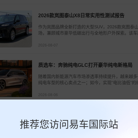
2026款岚图泰山X8日常实用性测试报告
作为岚图品牌全新打造的大型SUV，2026款岚图泰山
场，兼顾城市豪华低碳出行与全地形户外探索。该车融
2026-08-07
质选车：奔驰纯电GLC打开豪华纯电新格局
随着国内新能源汽车市场渗透率持续提升，越来越多
纯电车型的核心卖点之一；如今，实现“电比油低”的
2026-08-06
尊界V800正式上市 售价76.6-101.6万元
推荐您访问易车国际站
尊界V800正式上市 售价76.6-101.6万元#尊界#尊
2026-08-06
0