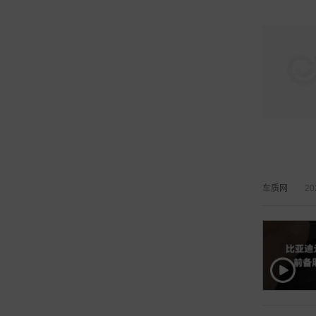
车质网
20