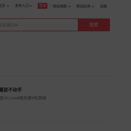
北京
发布入口
登录
网站地图
移动应用
出版
动嘴就不动手
L9 Livis#娱乐屏#车质网