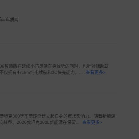
新车#车质网
06智趣版在延续小巧灵活车身优势的同时，也针对辅助驾
拥有471km纯电续航和3C快充能力，...
查看更多>
借坦克300等车型逐渐建立起自身的市场影响力。随着新能源
型。2026款坦克300L新能源在保留...
查看更多>