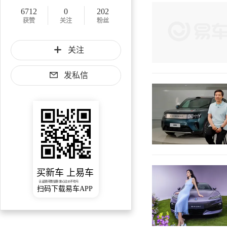
6712
0
202
获赞
关注
粉丝
关注
发私信
买新车 上易车
认证顾问微信聊 放心比价不吃亏
扫码下载易车APP