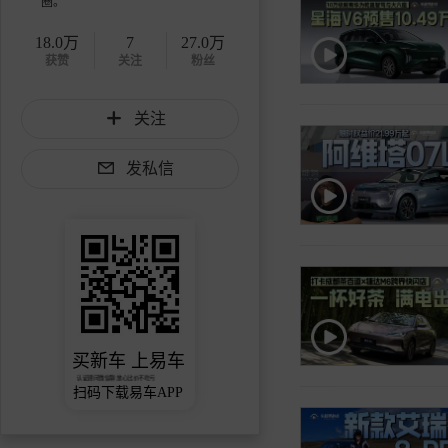
圈。
18.0万
7
27.0万
获赞
关注
粉丝
关注
发私信
买新车 上易车
认证顾问微信聊 放心比价不吃亏
扫码下载易车APP