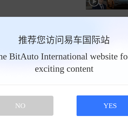
推荐您访问易车国际站
the BitAuto International website f
exciting content
NO
YES