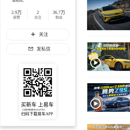
潜规则。
2.9万
2
36.7万
获赞
关注
粉丝
关注
发私信
买新车 上易车
认证顾问微信聊 放心比价不吃亏
扫码下载易车APP