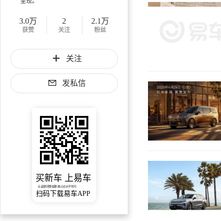
呈现。
3.0万
2
2.1万
获赞
关注
粉丝
关注
发私信
买新车 上易车
认证顾问微信聊 放心比价不吃亏
扫码下载易车APP