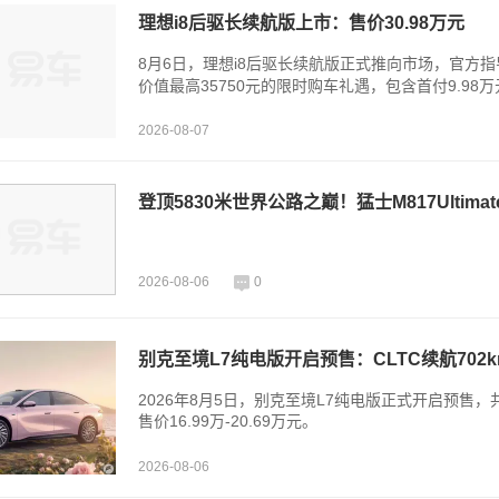
理想i8后驱长续航版上市：售价30.98万元
8月6日，理想i8后驱长续航版正式推向市场，官方指导
价值最高35750元的限时购车礼遇，包含首付9.98万
2026-08-07
登顶5830米世界公路之巅！猛士M817Ulti
2026-08-06
0
别克至境L7纯电版开启预售：CLTC续航702k
2026年8月5日，别克至境L7纯电版正式开启预售，共
售价16.99万-20.69万元。
2026-08-06