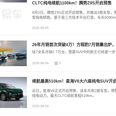
CLTC纯电续航1100km！腾势Z9S开启预售
8月3日，腾势Z9S正式开启预售，共推出3款车型，预
型纯电轿跑，基于易三方技术平台打造，车长5090mm
2026-08-05
26年月销首次突破4万！方程豹7月销量出炉
钛7全系月销2.7万台，登基SUV中的新王已经是一
2026-08-04
0
续航最高510km！星海V6大六座纯电SUV开
近日，星海V6正式开启预售，该车共有2款车型，预售价区
纯电动力，最大CLTC续航里程510km。
2026-08-04