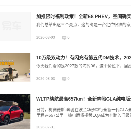
加推限时福利政策！全新E8 PHEV，空间确
我们总结出这三个亮点，这的确是一台定位很准的家
2026-08-03
0
10万级双动力！有闪充有第五代DM技术，202
今天我们看的是2027款的海豹06，这个价位下，居
2026-08-03
0
WLTP续航最高657km！全新奔驰GLA纯电
日前，梅赛德斯-奔驰在波兰华沙举行全新一代GLA
里程达657公里。纯电版将接替EQA成为奔驰入门级
2026-07-31