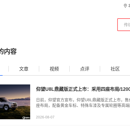
的内容
文章
视频
点评
社区
仰望U8L鼎藏版正式上市：采用四座布局/120
日前，仰望官方宣布，仰望U8L鼎藏版正式上市，售
座布局，配备黄金车标、特殊车漆及专属轮圈等高端
2026-08-07