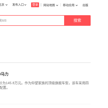
北京
发布入口
登录
网站地图
移动应用
出版
0马力
价为145.8万元。作为仰望家族的顶级旗舰车型，该车采用四
配置。