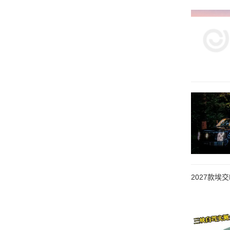
2027款埃