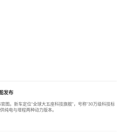
官图发布
饰官图。新车定位“全球大五座科技旗舰”，号称“30万级科技标
车提供纯电与增程两种动力版本。