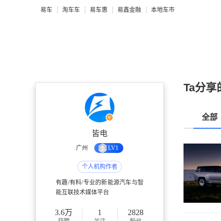
易车
淘车车
易车惠
易鑫金融
本地车市
Ta分享
全部
皆电
广州
LV1
个人机构作者
有趣/有料/专业的新能源汽车与智
能互联技术媒体平台
3.6万
1
2828