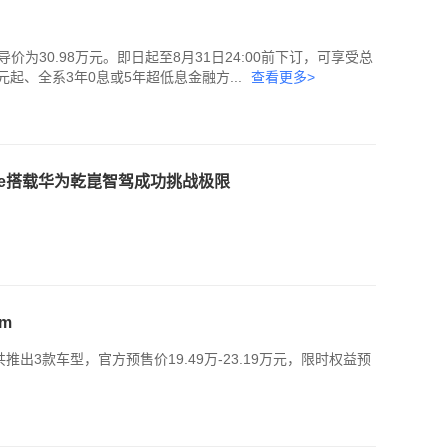
价为30.98万元。即日起至8月31日24:00前下订，可享受总
元起、全系3年0息或5年超低息金融方...
查看更多>
mate搭载华为乾崑智驾成功挑战极限
m
推出3款车型，官方预售价19.49万-23.19万元，限时权益预