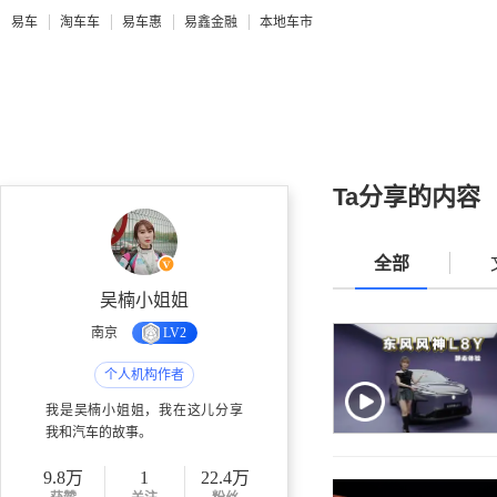
易车
淘车车
易车惠
易鑫金融
本地车市
Ta分享的内容
全部
吴楠小姐姐
南京
LV2
个人机构作者
我是吴楠小姐姐，我在这儿分享
我和汽车的故事。
9.8万
1
22.4万