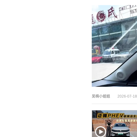
吴楠小姐姐
2026-07-18