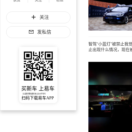
获赞
关注
粉丝
关注
发私信
智驾“小蓝灯”被禁止
止出现什么情况，现在
买新车 上易车
认证顾问微信聊 放心比价不吃亏
扫码下载易车APP