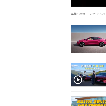
吴楠小姐姐
2026-07-29