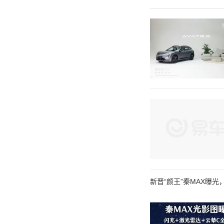
新晋“颜王”秦MAX曝