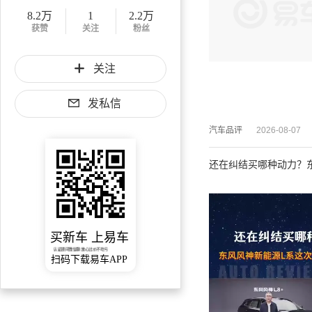
8.2万
1
2.2万
获赞
关注
粉丝
关注
发私信
汽车品评
2026-08-07
还在纠结买哪种动力？
买新车 上易车
认证顾问微信聊 放心比价不吃亏
扫码下载易车APP