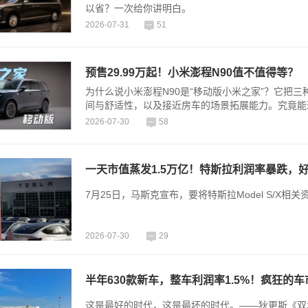
以省？一次给你讲明白。
2026-07-31
51
预售29.99万起！小米澎程N90值不值得等？
为什么说小米澎程N90是“移动版小米之家”？它把三
间与舒适性，以及接近房车的场景拓展能力。究竟能
2026-07-30
58
一天市值蒸发1.5万亿！特斯拉利润率暴跌，
7月25日，马斯克宣布，要将特斯拉Model S/X相
2026-07-30
29
半年630款新车，整车利润率1.5%！疯狂的
这是最好的时代，这是最坏的时代。——狄更斯《双