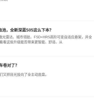
电池，全新深蓝S05这么下本？
激光雷达、城市领航、FSD+HRS高阶可变自适应悬架，并全
看看这些升级能否带来更智能、舒适、从
车卷对了？
们又把目光投向了全主动底盘。