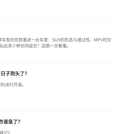
种车型的优势塞进一台车里：SUV的形态与通过性、MPV的空
玩出多少种空间组合？这期一次看懂。
好日子到头了？
关资料进行开源。
车市谁急了？
城记》