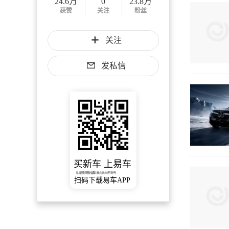
24.6万
0
23.8万
获赞
关注
粉丝
关注
发私信
买新车 上易车
认证顾问微信聊 放心比价不吃亏
扫码下载易车APP