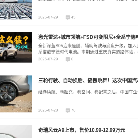
2026-07-29
45
激光雷达+城市领航+FSD可变阻尼+全系宁德
全新深蓝S05迎来座舱、辅助驾驶与底盘升级，加入
系搭载宁德时代电池。本期通过重庆真实道路体验，
2026-07-29
0
三轮行驶、自动换胎、摇摆跳舞！这次中国汽
继卷续航、卷超充、卷空间、卷配置之后，中国车企
2026-07-28
76
奇瑞风云A9上市，售价10.99-12.99万元