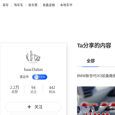
易车
淘车车
易车惠
易鑫金融
本地车市
Ta分享的内容
全部
IsaacDalian
BMW新世代IX3前备箱
清远市
LV6
2.2万
94
442
获赞
关注
粉丝
关注