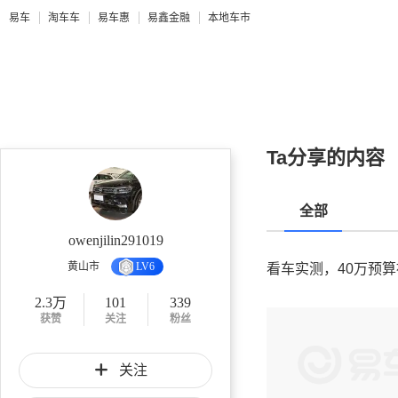
易车
淘车车
易车惠
易鑫金融
本地车市
Ta分享的内容
全部
owenjilin291019
黄山市
LV6
看车实测，40万预
2.3万
101
339
获赞
关注
粉丝
关注