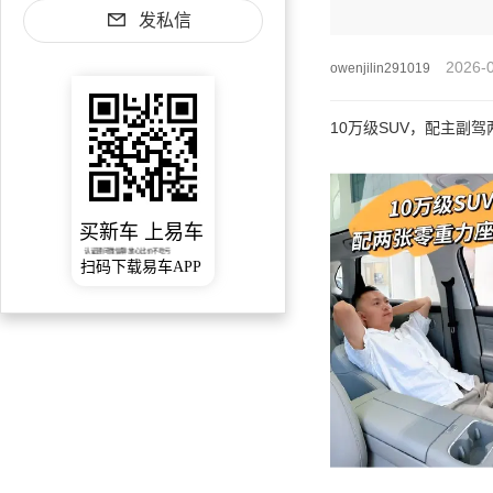
发私信
2026-
owenjilin291019
10万级SUV，配主副
买新车 上易车
认证顾问微信聊 放心比价不吃亏
扫码下载易车APP