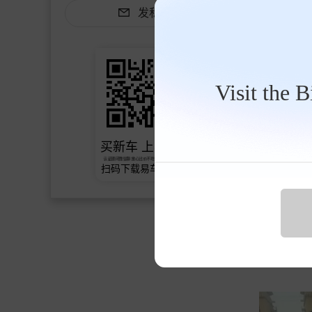
发私信
Visit the 
chendavid10
买新车 上易车
认证顾问微信聊 放心比价不吃亏
扫码下载易车APP
大众朗逸仪