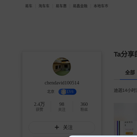
易车
淘车车
易车惠
易鑫金融
本地车市
Ta分享
全部
chendavid100514
迪迦14小
北京
LV6
2.4万
98
360
获赞
关注
粉丝
关注