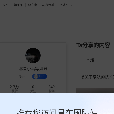
易车
淘车车
易车惠
易鑫金融
本地车市
Ta分享的内容
全部
北星小岛等风酱
杭州市
LV6
一场关于续航的技术
2.3万
101
349
获赞
关注
粉丝
关注
推荐您访问易车国际站