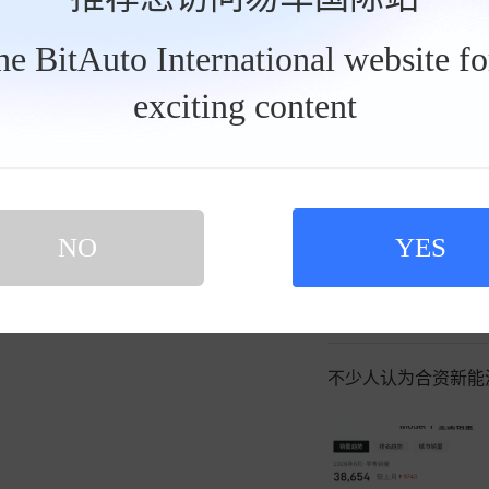
发私信
the BitAuto International website f
2026-0
北星小岛等风酱
exciting content
理想充电桩改共享，可
买新车 上易车
NO
YES
认证顾问微信聊 放心比价不吃亏
扫码下载易车APP
北星小岛等风酱
2026-0
不少人认为合资新能