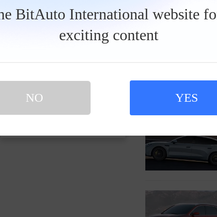
发私信
the BitAuto International website f
exciting content
wuxiethan231030
2026
NO
YES
买新车 上易车
认证顾问微信聊 放心比价不吃亏
扫码下载易车APP