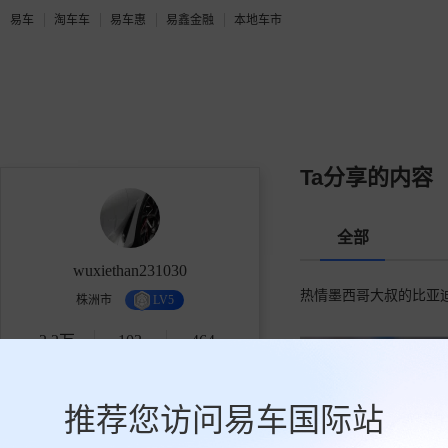
易车
淘车车
易车惠
易鑫金融
本地车市
Ta分享的内容
全部
wuxiethan231030
热情墨西哥大叔的比亚迪
株洲市
LV5
2.2万
103
464
获赞
关注
粉丝
推荐您访问易车国际站
关注