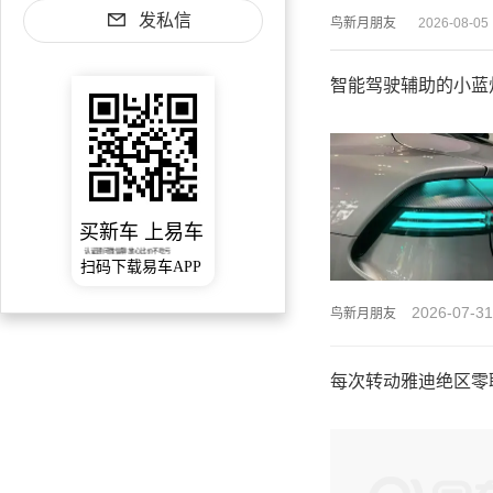
发私信
鸟新月朋友
2026-08-05
智能驾驶辅助的小蓝灯
买新车 上易车
认证顾问微信聊 放心比价不吃亏
扫码下载易车APP
2026-07-31
鸟新月朋友
每次转动雅迪绝区零